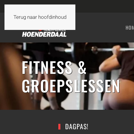
Terug naar hoofdinhoud
HO
FITNESS &
GROEPSLESSEN
DAGPAS!