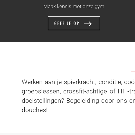
Maak kennis met onze gym
GEEF JE OP
Werken aan je spierkracht, conditie, co
groepslessen, crossfit-achtige of HIT-t
doelstellingen? Begeleiding door ons e
douches!