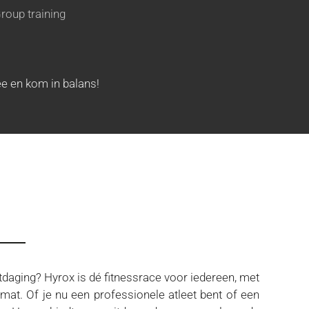
roup training
ee en kom in balans!
daging? Hyrox is dé fitnessrace voor iedereen, met
mat. Of je nu een professionele atleet bent of een