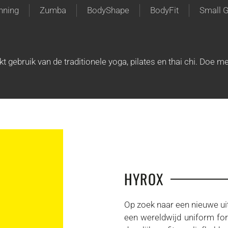
nning
Zumba
BodyShape
BodyFit
Small G
gebruik van de traditionele yoga, pilates en thai chi. Doe m
HYROX
Op zoek naar een nieuwe uit
een wereldwijd uniform for