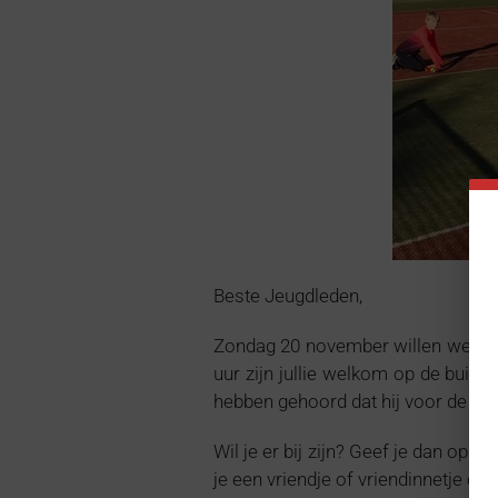
Beste Jeugdleden,
Zondag 20 november willen we met 
uur zijn jullie welkom op de buiten
hebben gehoord dat hij voor de ten
Wil je er bij zijn? Geef je dan op d
je een vriendje of vriendinnetje o