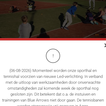
!
(06-08-2026) Momenteel worden onze sporthal en
jullie het tennisseizoen 2022 gezellig afsluiten met een Pep
tennishal voorzien van nieuwe Led-verlichting. In verband
banen van onze club voor spelletjes en wedstrijdjes. En.....de
met de uitloop van werkzaamheden door onverwachte
nisjeugd misschien wel een verrassing heeft!
omstandigheden zal komende week de sporthal nog
gesloten zijn. Dit betekent dat o.a. de instuiven en
oor een e-mail te sturen naar
jeugd@tvrisenborgh.nl
onder verm
trainingen van Blue Arrows niet door gaan. De tennisbanen
f broertje of zusje meenemen? Dat mag, maar geef dan vooral
worden stapsgewijs vrij gegeven in Aqqo.