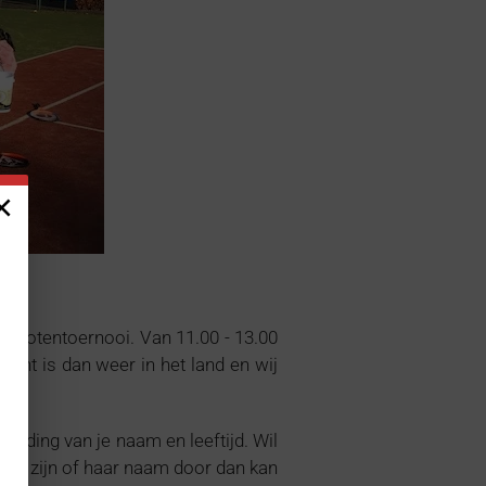
×
ernotentoernooi. Van 11.00 - 13.00
 Sint is dan weer in het land en wij
elding van je naam en leeftijd. Wil
 ook zijn of haar naam door dan kan