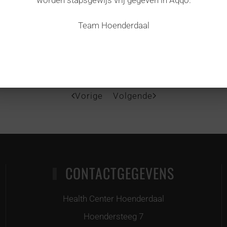
Team Hoenderdaal
n, dan gaan we waarschijnlijk op de binnenbanen.
Vorige
Volgende
CONTACTGEGEVENS
Health Center Hoenderdaal
Hoendersteeg 7