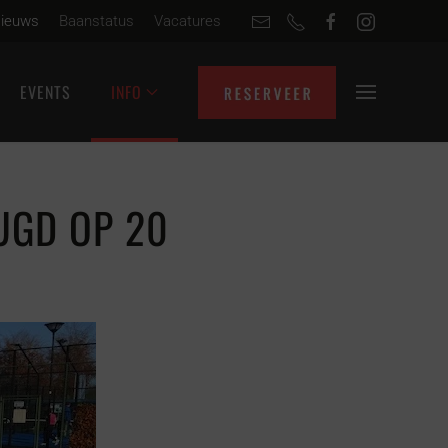
ieuws
Baanstatus
Vacatures
EVENTS
INFO
UGD OP 20