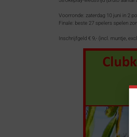
Voorronde: zaterdag 10 juni in 2 po
Finale: beste 27 spelers spelen zon
Inschrijfgeld € 9,- (incl. muntje, ex