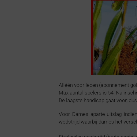
Alléén voor leden (abonnement golf
Max aantal spelers is 54. Na insch
De laagste handicap gaat voor, dus 
Voor Dames aparte uitslag indie
wedstrijd waarbij dames het versc
Strokeplay-wedstrijd (bruto aantal