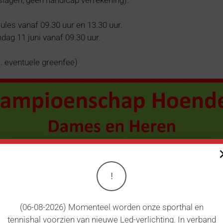
ules vanaf 09.30 uur en 13.30 uur.
dag 11 juni vanaf 09.30 uur.
cl. eventuele greenfee)
!
(06-08-2026) Momenteel worden onze sporthal en
tennishal voorzien van nieuwe Led-verlichting. In verband