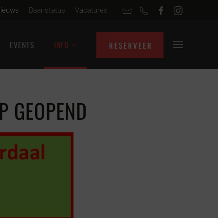
ieuws
Baanstatus
Vacatures
EVENTS
INFO
P GEOPEND